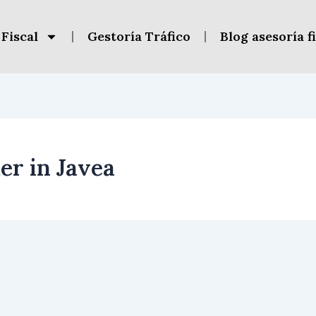
 Fiscal
Gestoría Tráfico
Blog asesoría f
r in Javea