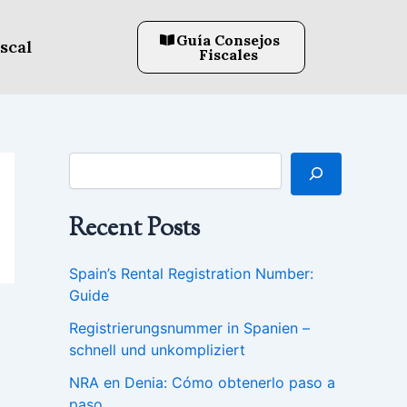
B
u
Guía Consejos
s
iscal
Fiscales
c
a
r
Recent Posts
Spain’s Rental Registration Number:
Guide
Registrierungsnummer in Spanien –
schnell und unkompliziert
NRA en Denia: Cómo obtenerlo paso a
paso