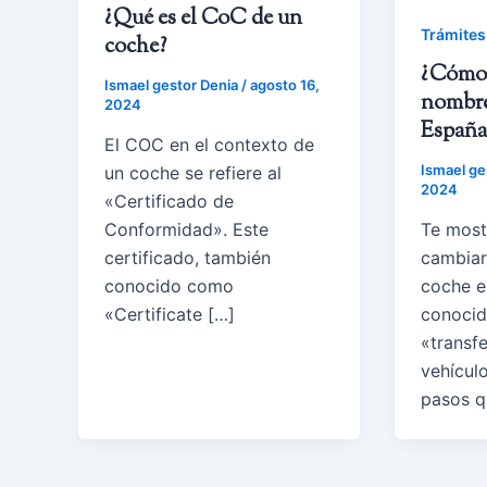
¿Qué es el CoC de un
Trámite
coche?
¿Cómo 
Ismael gestor Denia
/
agosto 16,
nombre
2024
España
El COC en el contexto de
Ismael ge
un coche se refiere al
2024
«Certificado de
Conformidad». Este
Te mos
certificado, también
cambiar
conocido como
coche e
«Certificate […]
conoci
«transf
vehículo
pasos q