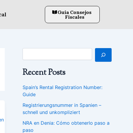
B
u
Guía Consejos
cal
s
Fiscales
c
a
r
Recent Posts
Spain’s Rental Registration Number:
Guide
Registrierungsnummer in Spanien –
schnell und unkompliziert
NRA en Denia: Cómo obtenerlo paso a
paso