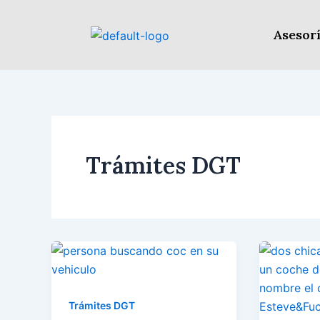
Ir
al
Asesorí
contenido
Trámites DGT
Trámites DGT